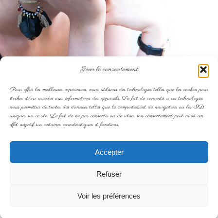
Gérer le consentement
Pour offrir les meilleures expériences, nous utilisons des technologies telles que les cookies pour
stocker et/ou accéder aux informations des appareils. Le fait de consentir à ces technologies
nous permettra de traiter des données telles que le comportement de navigation ou les ID
uniques sur ce site. Le fait de ne pas consentir ou de retirer son consentement peut avoir un
effet négatif sur certaines caractéristiques et fonctions.
Accepter
Refuser
Voir les préférences
portrait nantes 44